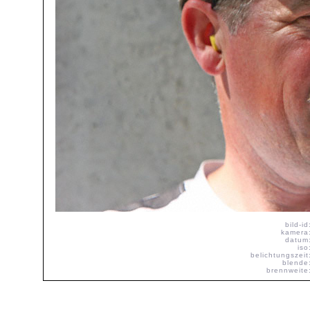
bild-id
kamera
datum
iso
belichtungszeit
blende
brennweite