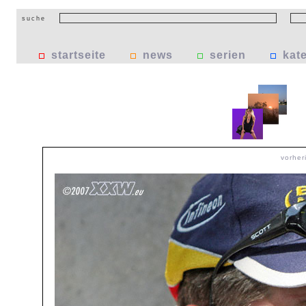
suche
startseite
news
serien
kat
vorher