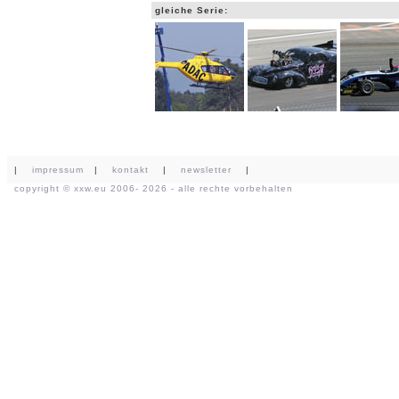
gleiche Serie:
|
impressum
|
kontakt
|
newsletter
|
copyright ©
xxw.eu
2006- 2026 - alle rechte vorbehalten