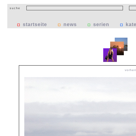
suche
startseite
news
serien
kat
vorher