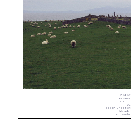
bild-id
kamera
datum
iso
belichtungszeit
blende
brennweite