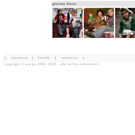
gleiche Serie:
|
impressum
|
kontakt
|
newsletter
|
copyright ©
xxw.eu
2006- 2026 - alle rechte vorbehalten