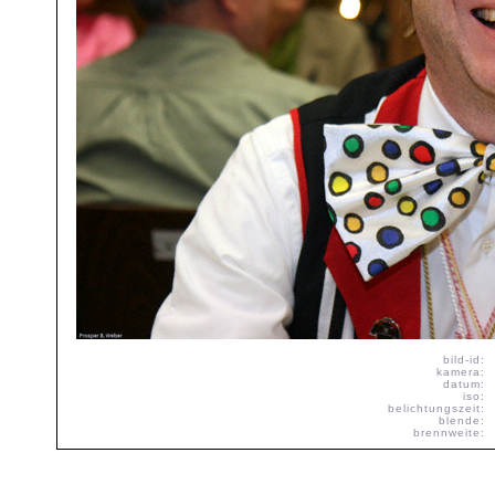
bild-id:
kamera:
datum:
iso:
belichtungszeit:
blende:
brennweite: