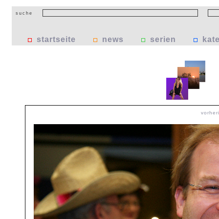
suche
startseite
news
serien
kat
vorher