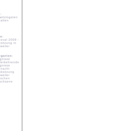
l:
 witzingsten
talten
ie:
neval 2009 -
ksitzung in
weiler
egorien:
ignisse
derkehrende
ignisse
enacht
nksitzung
weiler
schen
achsene