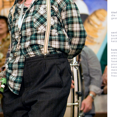
tite
die
ges
ser
kar
pru
katz
kat
ere
wie
ere
fas
pru
katz
men
erw
frau