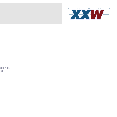
sper b.
er