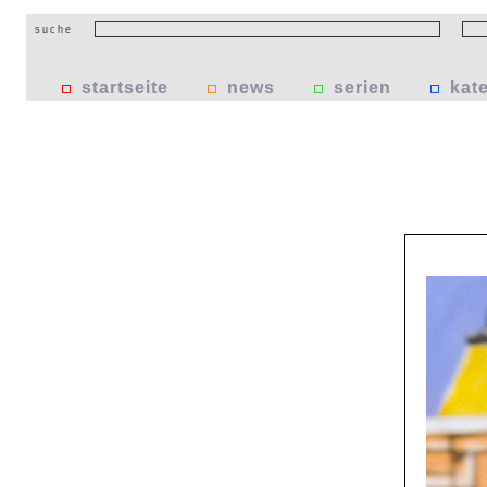
suche
startseite
news
serien
kat