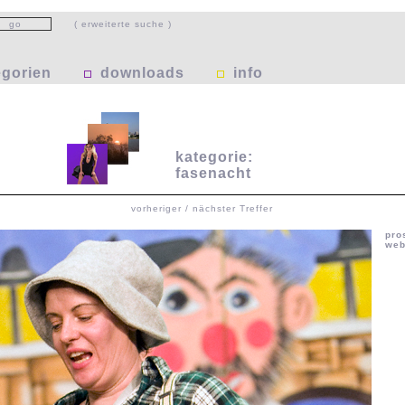
( erweiterte suche )
egorien
downloads
info
kategorie:
fasenacht
vorheriger / nächster Treffer
pro
web