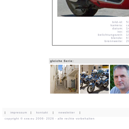
bild-id:
5
kamera:
c
datum:
1
iso:
4
belichtungszeit:
1
blende:
f
brennweite:
2
gleiche Serie:
|
impressum
|
kontakt
|
newsletter
|
copyright ©
xxw.eu
2006- 2026 - alle rechte vorbehalten