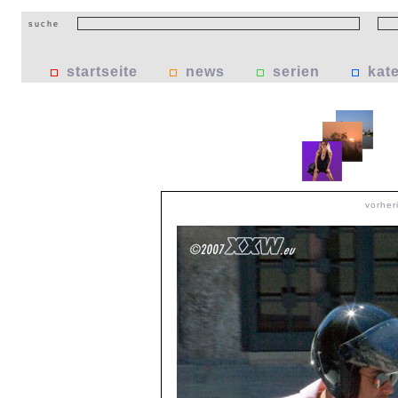
suche
startseite
news
serien
kat
vorher