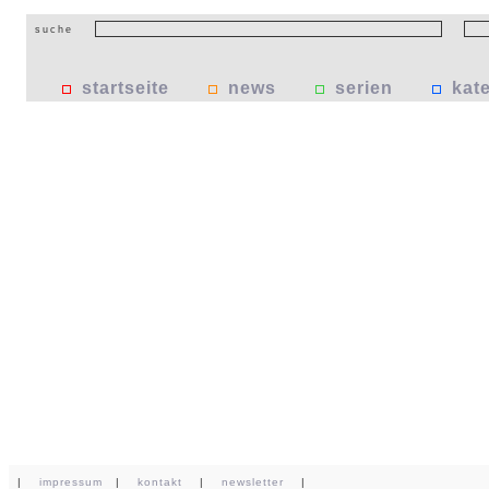
suche
startseite
news
serien
kat
|
impressum
|
kontakt
|
newsletter
|