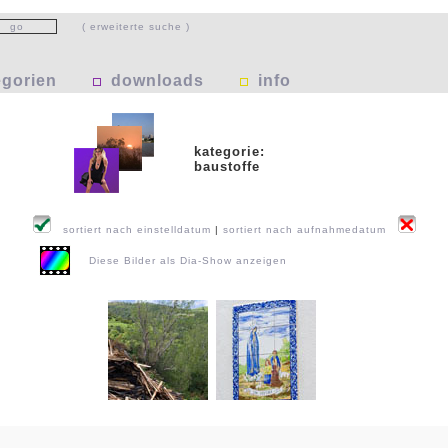
( erweiterte suche )
egorien
downloads
info
kategorie:
baustoffe
sortiert nach einstelldatum
|
sortiert nach aufnahmedatum
Diese Bilder als Dia-Show anzeigen