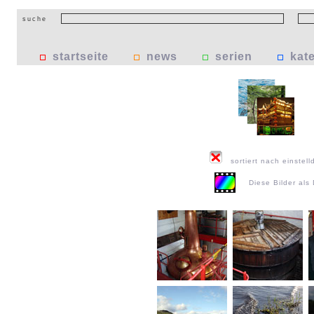
suche
startseite
news
serien
kat
sortiert nach einstell
Diese Bilder al