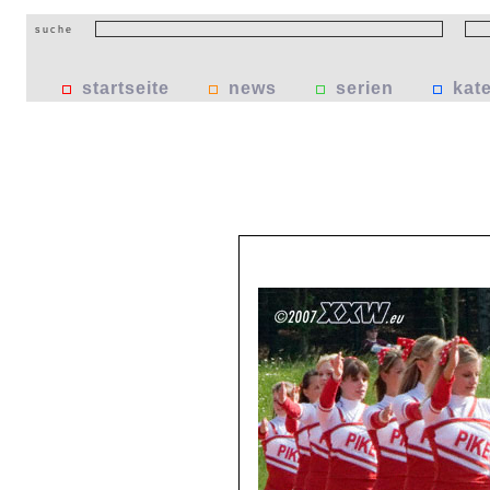
suche
startseite
news
serien
kat