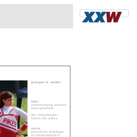
prosper b. weber
titel:
unterhaltung abseits
vom spielfeld
die cheerleader
feiern die pikes
serie:
pforzheim wilddogs
vs kaiserslautern