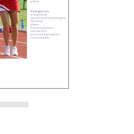
pikes
kategorien:
ereignisse
sportveranstaltungen
football
pikes
kaiserslautern
menschen
personengruppen
cheerleader