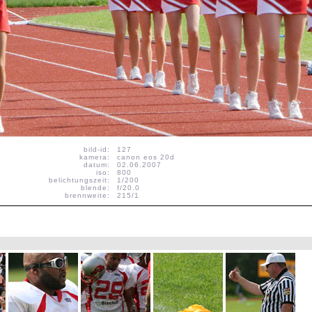
bild-id:
127
kamera:
canon eos 20d
datum:
02.06.2007
iso:
800
belichtungszeit:
1/200
blende:
f/20.0
brennweite:
215/1