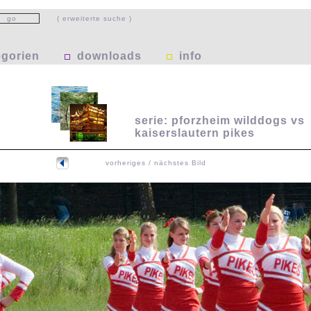
( erweiterte suche )
egorien
downloads
info
serie: pforzheim wilddogs vs
kaiserslautern pikes
vorheriges / nächstes Bild