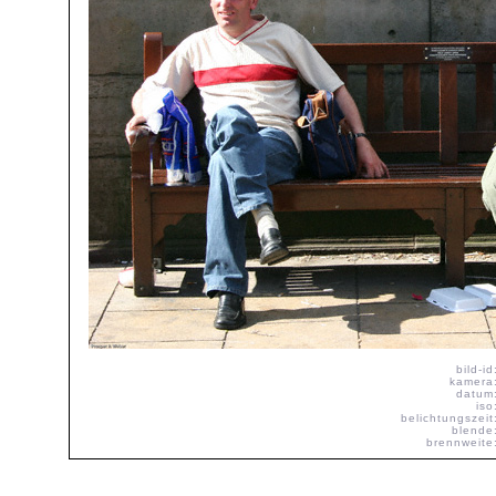
bild-id
kamera
datum
iso
belichtungszeit
blende
brennweite