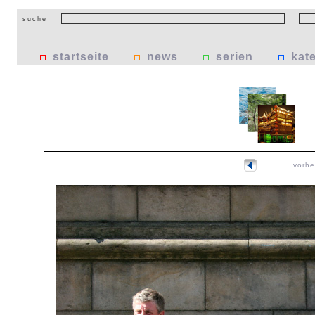
suche
startseite
news
serien
kat
vorhe