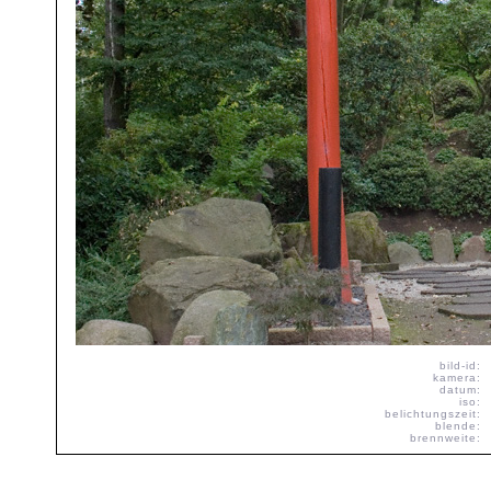
bild-id:
kamera:
datum:
iso:
belichtungszeit:
blende:
brennweite: