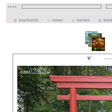
suche
startseite
news
serien
kat
vorhe