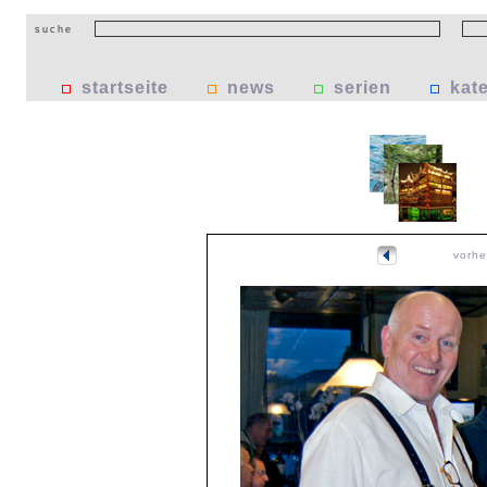
suche
startseite
news
serien
kat
vorhe