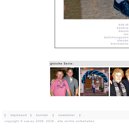
bild-id
kamera
datum
iso
belichtungszeit
blende
brennweite
gleiche Serie:
|
impressum
|
kontakt
|
newsletter
|
copyright ©
xxw.eu
2006- 2026 - alle rechte vorbehalten