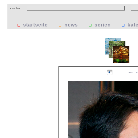
suche
startseite
news
serien
kat
vorhe