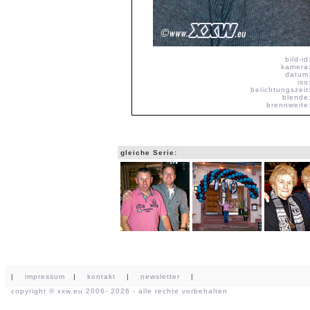
bild-id
kamera
datum
iso
belichtungszeit
blende
brennweite
gleiche Serie:
|
impressum
|
kontakt
|
newsletter
|
copyright ©
xxw.eu
2006- 2026 - alle rechte vorbehalten