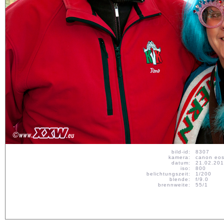
bild-id:
8308
kamera:
canon eos
datum:
21.02.20
iso:
800
belichtungszeit:
1/200
blende:
f/11.0
brennweite:
55/1