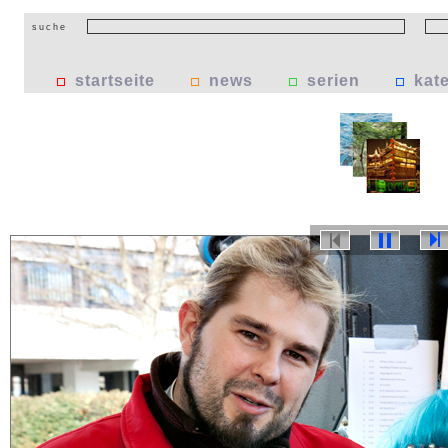
suche
startseite
news
serien
kat