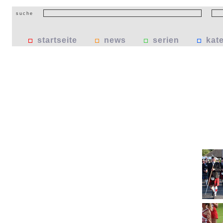
suche
startseite
news
serien
kat