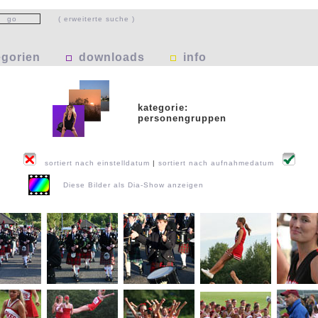
( erweiterte suche )
egorien
downloads
info
kategorie:
personengruppen
sortiert nach einstelldatum
|
sortiert nach aufnahmedatum
Diese Bilder als Dia-Show anzeigen