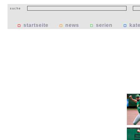
suche
startseite
news
serien
kat