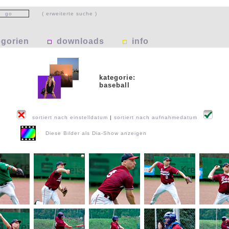
( erweiterte suche )
egorien
downloads
info
kategorie:
baseball
sortiert nach einstelldatum
|
sortiert nach aufnahmedatum
Diese Bilder als Dia-Show anzeigen