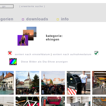
( erweiterte suche )
egorien
downloads
info
kategorie:
ehingen
sortiert nach einstelldatum
|
sortiert nach aufnahmedatum
Diese Bilder als Dia-Show anzeigen