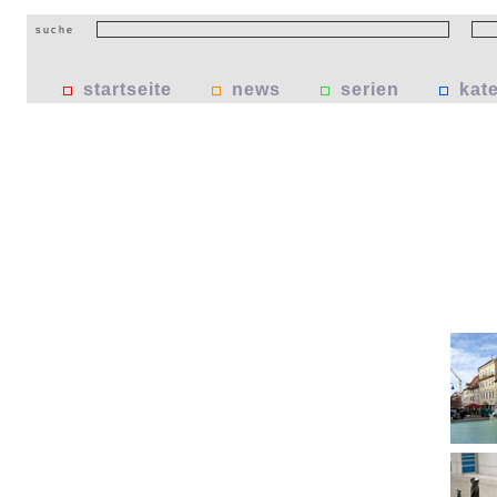
suche
startseite
news
serien
kat