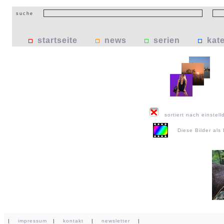
suche
startseite
news
serien
kat
sortiert nach einstell
Diese Bilder al
|
impressum
|
kontakt
|
newsletter
|