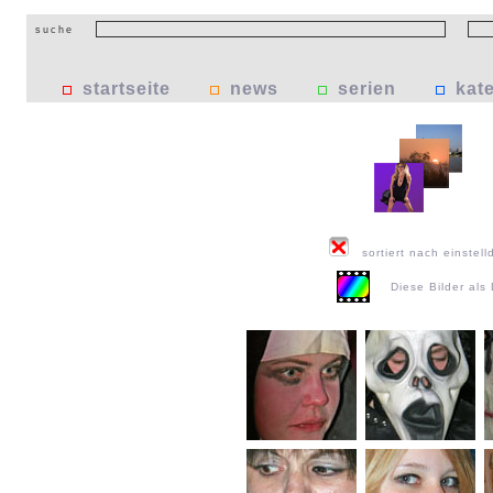
suche
startseite
news
serien
kat
sortiert nach einstell
Diese Bilder al