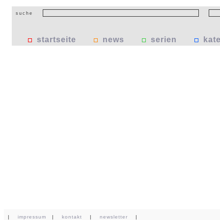
suche
startseite
news
serien
kat
|
impressum
|
kontakt
|
newsletter
|