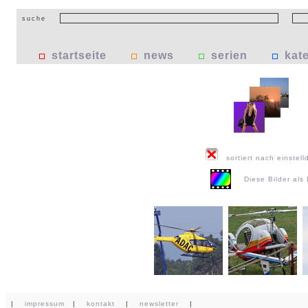
suche
startseite
news
serien
kat
sortiert nach einstell
Diese Bilder al
|
impressum
|
kontakt
|
newsletter
|