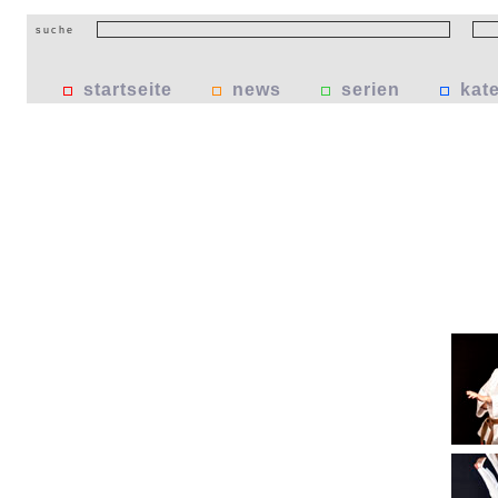
suche
startseite
news
serien
kat