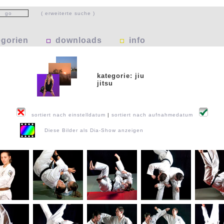
( erweiterte suche )
egorien
downloads
info
kategorie: jiu
jitsu
sortiert nach einstelldatum
|
sortiert nach aufnahmedatum
Diese Bilder als Dia-Show anzeigen