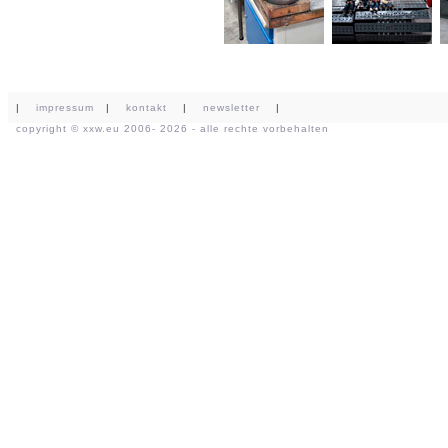
|
impressum
|
kontakt
|
newsletter
|
copyright ©
xxw.eu
2006- 2026 - alle rechte vorbehalten