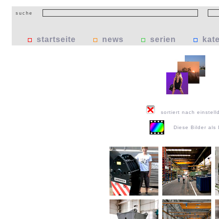
suche
startseite
news
serien
kat
sortiert nach einstell
Diese Bilder al