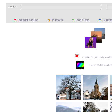
suche
startseite
news
serien
kat
sortiert nach einstell
Diese Bilder al