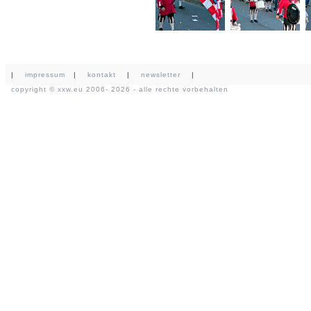
|
impressum
|
kontakt
|
newsletter
|
copyright ©
xxw.eu
2006- 2026 - alle rechte vorbehalten