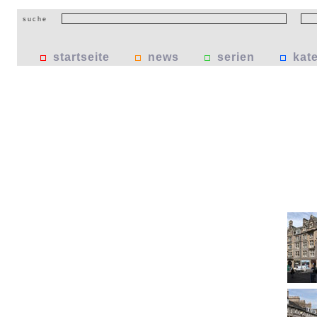
suche
startseite
news
serien
kat