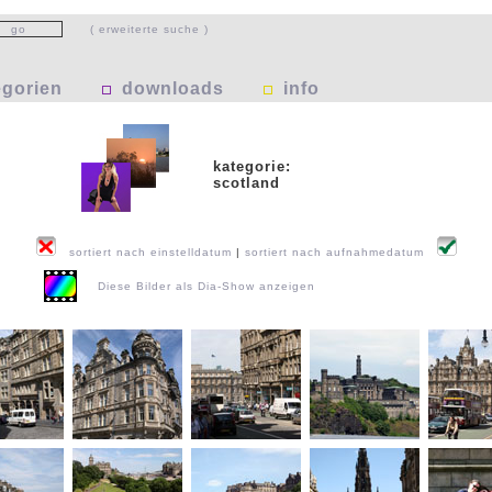
( erweiterte suche )
egorien
downloads
info
kategorie:
scotland
sortiert nach einstelldatum
|
sortiert nach aufnahmedatum
Diese Bilder als Dia-Show anzeigen