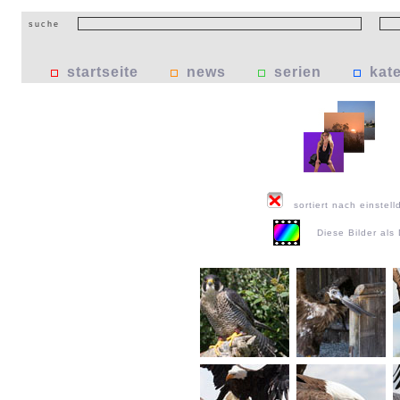
suche
startseite
news
serien
kat
sortiert nach einstell
Diese Bilder al