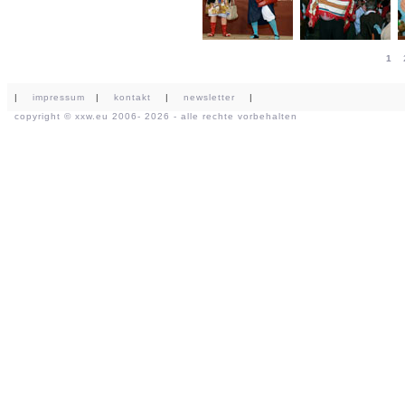
1
|
impressum
|
kontakt
|
newsletter
|
copyright ©
xxw.eu
2006- 2026 - alle rechte vorbehalten