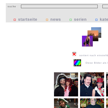
suche
startseite
news
serien
kat
sortiert nach einstell
Diese Bilder al