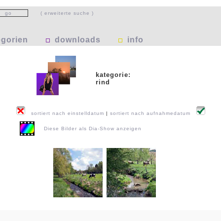
( erweiterte suche )
egorien
downloads
info
kategorie:
rind
sortiert nach einstelldatum
|
sortiert nach aufnahmedatum
Diese Bilder als Dia-Show anzeigen