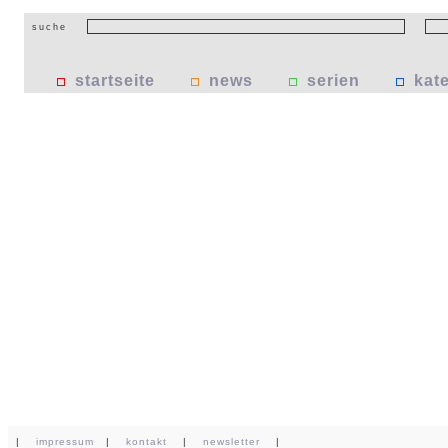
suche
startseite
news
serien
kat
|
impressum
|
kontakt
|
newsletter
|