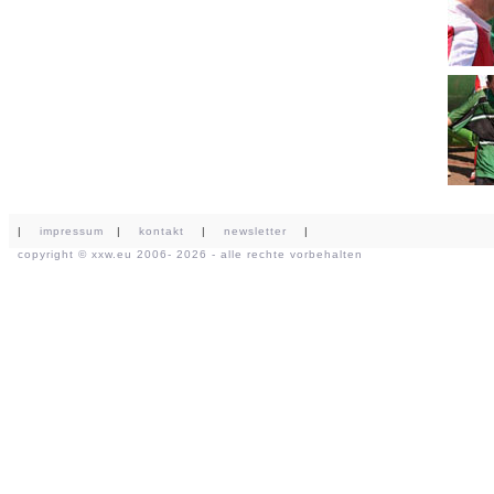
|
impressum
|
kontakt
|
newsletter
|
copyright ©
xxw.eu
2006- 2026 - alle rechte vorbehalten