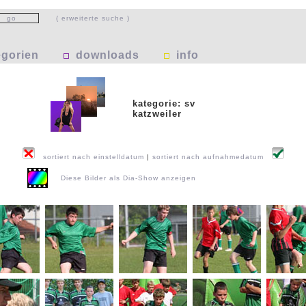
( erweiterte suche )
egorien
downloads
info
kategorie: sv
katzweiler
sortiert nach einstelldatum
|
sortiert nach aufnahmedatum
Diese Bilder als Dia-Show anzeigen