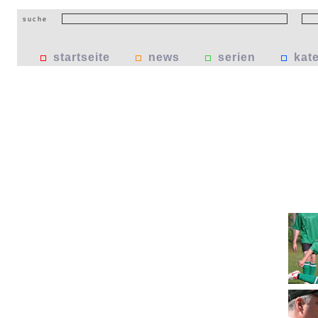
suche
startseite
news
serien
kat