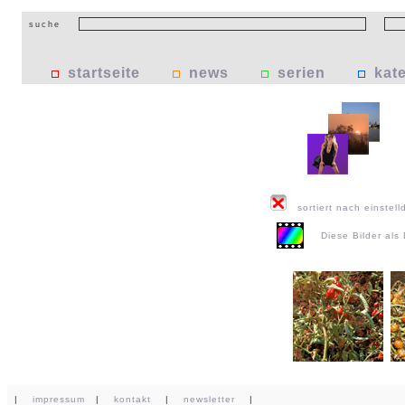
suche
startseite
news
serien
kat
sortiert nach einstell
Diese Bilder al
|
impressum
|
kontakt
|
newsletter
|