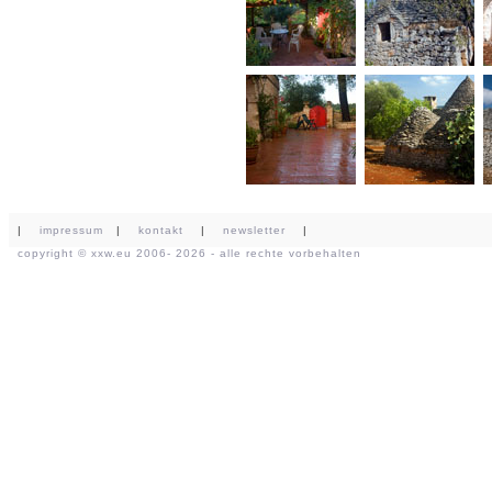
|
impressum
|
kontakt
|
newsletter
|
copyright ©
xxw.eu
2006- 2026 - alle rechte vorbehalten