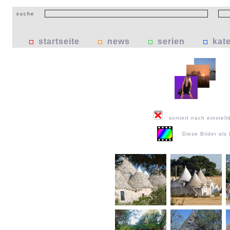
suche
startseite
news
serien
kat
sortiert nach einstell
Diese Bilder al