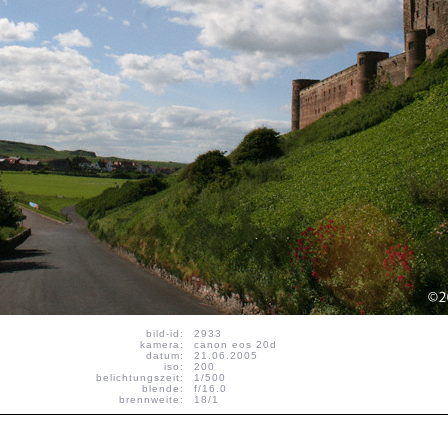
bild-id:
2933
kamera:
canon eos 20d
datum:
21.06.2005
iso:
200
belichtungszeit:
1/500
blende:
f/16.0
brennweite:
18/1