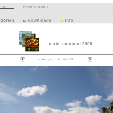
( erweiterte suche )
egorien
downloads
info
serie: scotland 2005
vorheriges / nächstes Bild