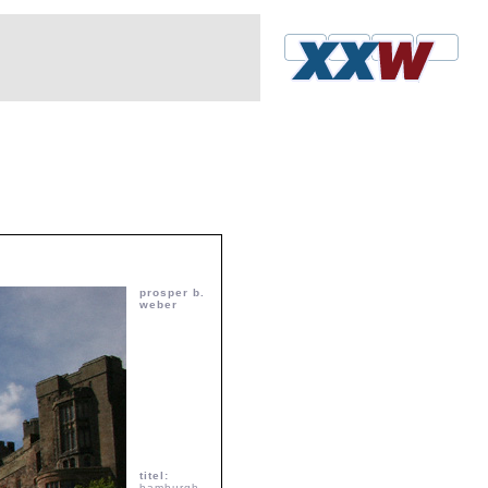
prosper b.
weber
titel:
bamburgh