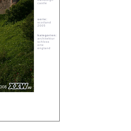
castle
serie:
scotland
2005
kategorien:
architektur
schloss
orte
england