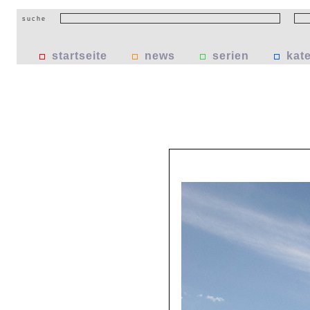
suche
startseite
news
serien
kat