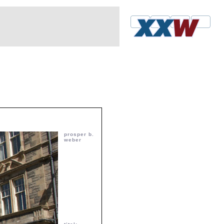
prosper b.
weber