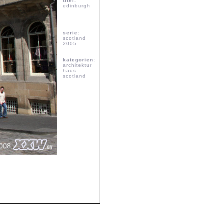
titel:
edinburgh
serie:
scotland
2005
kategorien:
architektur
haus
scotland