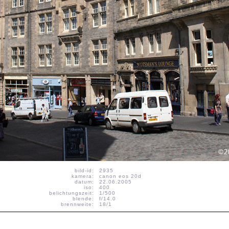
bild-id:
2935
kamera:
canon eos 20d
datum:
22.06.2005
iso:
400
belichtungszeit:
1/500
blende:
f/14.0
brennweite:
18/1