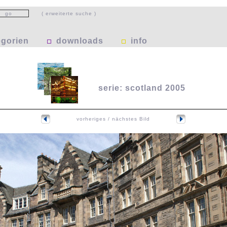
( erweiterte suche )
egorien
downloads
info
serie: scotland 2005
vorheriges / nächstes Bild