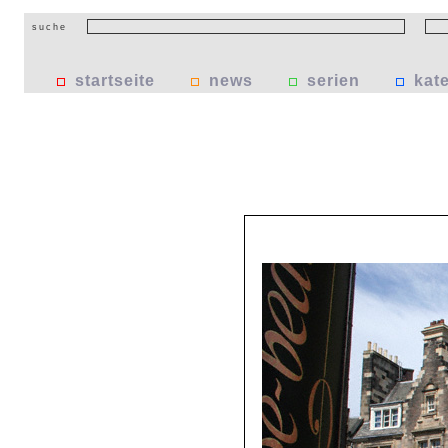
suche
startseite
news
serien
kat