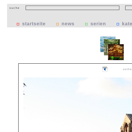
suche
startseite
news
serien
kat
vorhe