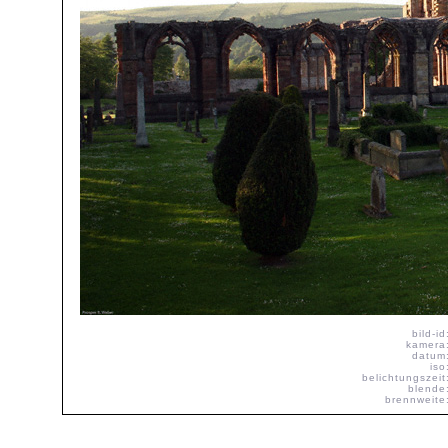
bild-id
kamera
datum
iso
belichtungszeit
blende
brennweite