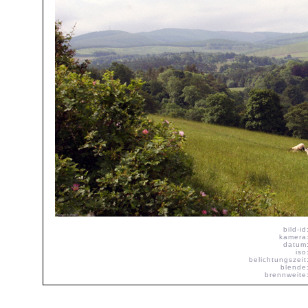
bild-id
kamera
datum
iso
belichtungszeit
blende
brennweite