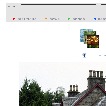
suche
startseite
news
serien
kat
vorhe