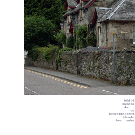
bild-id
kamera
datum
iso
belichtungszeit
blende
brennweite