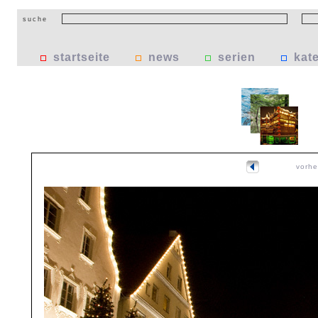
suche
startseite
news
serien
kat
vorhe