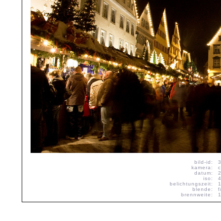
bild-id:
kamera:
datum:
iso:
belichtungszeit:
blende:
f
brennweite: