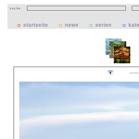
suche
startseite
news
serien
kat
vorhe