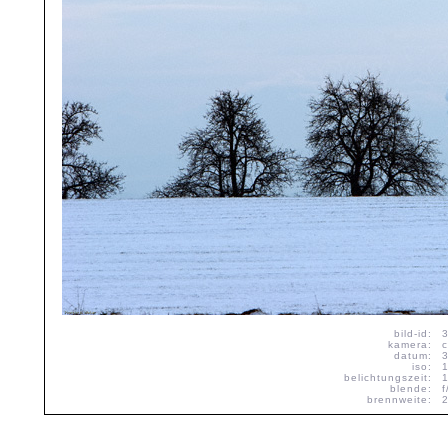
bild-id:
kamera:
datum:
iso:
belichtungszeit:
blende:
f
brennweite: