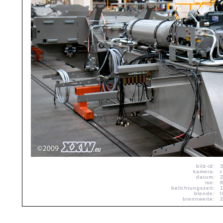
bild-id:
kamera:
datum:
iso:
belichtungszeit:
blende:
f
brennweite: