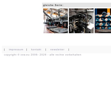
gleiche Serie:
|
impressum
|
kontakt
|
newsletter
|
copyright ©
xxw.eu
2006- 2026 - alle rechte vorbehalten