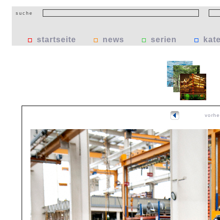
suche
startseite
news
serien
kat
vorhe