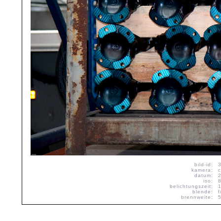
bild-id:
kamera:
datum:
iso:
belichtungszeit:
blende:
f
brennweite: