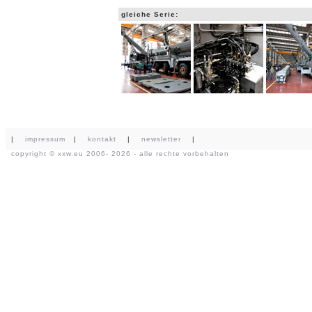
gleiche Serie:
|
impressum
|
kontakt
|
newsletter
|
copyright ©
xxw.eu
2006- 2026 - alle rechte vorbehalten