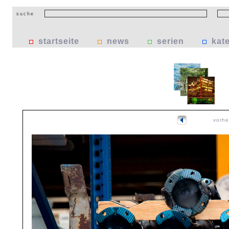
suche
startseite
news
serien
kat
vorhe