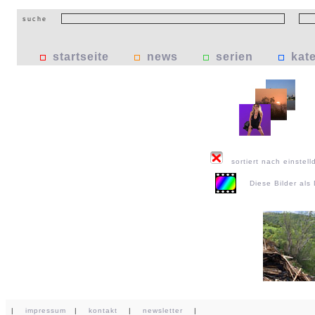
suche
startseite
news
serien
kat
sortiert nach einstell
Diese Bilder al
|
impressum
|
kontakt
|
newsletter
|