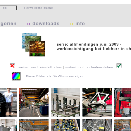
( erweiterte suche )
egorien
downloads
info
serie: allmendingen juni 2009 -
werkbesichtigung bei liebherr in e
sortiert nach einstelldatum
|
sortiert nach aufnahmedatum
Diese Bilder als Dia-Show anzeigen