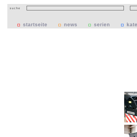
suche
startseite
news
serien
kat